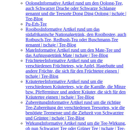
Oolong
Informative Artikel rund um den Oolong-Tee,
auch Schwarzer Drache oder Schwarze Schlange
genannt und die Teesorte Dong Ding Oolong | tschaje |
Tee-Blog
Pu-Erh-Tee
Rooibos
Informative Artikel rund um das
südafrikanische Nationalgetränk, den Rooibostee, auch
Rotbusch-Tee, Redbush-Tea oder Buschmann-Tee
genannt | tschaje | Tee-Blog
Mate
Informative Artikel rund um den Mate-Tee und
das Aufgussgetränk Mate | tschaje | Tee-Blog
Früchtetee
Informative Artikel rund um die
verschiedenen Früchtetees, wie Apfel, Hagebutte und
andere Früchte, die sich für den Früchtetee eignen |
tschaje | Tee-Blog
Kräutertee
Informative Artikel rund um die
verschiedenen Kräutertees, wie die Kamille, die Minze
bzw. Pfefferminze und andere Kräuter, die sich für den
Kräutertee eignen | tschaje | Tee-Blog
Zubereitung
Informative Artikel rund um die richtige
Tee-Zubereitung der verschiedenen Teesorten, wie die
benötigte Teemenge und die Ziehzeit von Schwarztee
und Grüntee | tschaje | Tee-Blog
Wirkung
Informative Artikel rund um die Tee-Wirkung,
ob nun Schwarzer Tee oder Grüner Tee | tschaje | Tee-