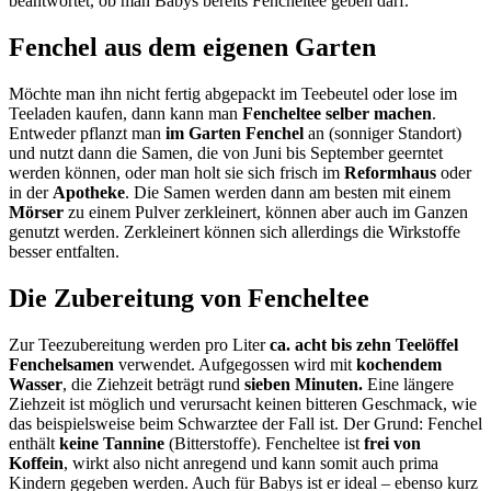
beantwortet, ob man Babys bereits Fencheltee geben darf.
Fenchel aus dem eigenen Garten
Möchte man ihn nicht fertig abgepackt im Teebeutel oder lose im
Teeladen kaufen, dann kann man
Fencheltee selber machen
.
Entweder pflanzt man
im Garten Fenchel
an (sonniger Standort)
und nutzt dann die Samen, die von Juni bis September geerntet
werden können, oder man holt sie sich frisch im
Reformhaus
oder
in der
Apotheke
. Die Samen werden dann am besten mit einem
Mörser
zu einem Pulver zerkleinert, können aber auch im Ganzen
genutzt werden. Zerkleinert können sich allerdings die Wirkstoffe
besser entfalten.
Die Zubereitung von Fencheltee
Zur Teezubereitung werden pro Liter
ca. acht bis zehn Teelöffel
Fenchelsamen
verwendet. Aufgegossen wird mit
kochendem
Wasser
, die Ziehzeit beträgt rund
sieben Minuten.
Eine längere
Ziehzeit ist möglich und verursacht keinen bitteren Geschmack, wie
das beispielsweise beim Schwarztee der Fall ist. Der Grund: Fenchel
enthält
keine Tannine
(Bitterstoffe). Fencheltee ist
frei von
Koffein
, wirkt also nicht anregend und kann somit auch prima
Kindern gegeben werden. Auch für Babys ist er ideal – ebenso kurz