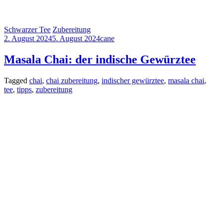
Schwarzer Tee
Zubereitung
2. August 2024
5. August 2024
cane
Masala Chai: der indische Gewürztee
Tagged
chai
,
chai zubereitung
,
indischer gewürztee
,
masala chai
,
tee
,
tipps
,
zubereitung