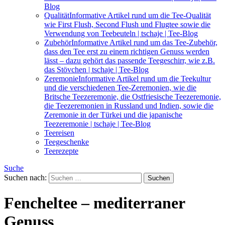
Blog
Qualität
Informative Artikel rund um die Tee-Qualität
wie First Flush, Second Flush und Flugtee sowie die
Verwendung von Teebeuteln | tschaje | Tee-Blog
Zubehör
Informative Artikel rund um das Tee-Zubehör,
dass den Tee erst zu einem richtigen Genuss werden
lässt – dazu gehört das passende Teegeschirr, wie z.B.
das Stövchen | tschaje | Tee-Blog
Zeremonie
Informative Artikel rund um die Teekultur
und die verschiedenen Tee-Zeremonien, wie die
Britsche Teezeremonie, die Ostfriesische Teezeremonie,
die Teezeremonien in Russland und Indien, sowie die
Zeremonie in der Türkei und die japanische
Teezeremonie | tschaje | Tee-Blog
Teereisen
Teegeschenke
Teerezepte
Suche
Suchen nach:
Fencheltee – mediterraner
Genuss