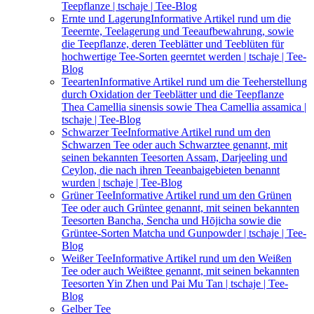
Teepflanze | tschaje | Tee-Blog
Ernte und Lagerung
Informative Artikel rund um die
Teeernte, Teelagerung und Teeaufbewahrung, sowie
die Teepflanze, deren Teeblätter und Teeblüten für
hochwertige Tee-Sorten geerntet werden | tschaje | Tee-
Blog
Teearten
Informative Artikel rund um die Teeherstellung
durch Oxidation der Teeblätter und die Teepflanze
Thea Camellia sinensis sowie Thea Camellia assamica |
tschaje | Tee-Blog
Schwarzer Tee
Informative Artikel rund um den
Schwarzen Tee oder auch Schwarztee genannt, mit
seinen bekannten Teesorten Assam, Darjeeling und
Ceylon, die nach ihren Teeanbaigebieten benannt
wurden | tschaje | Tee-Blog
Grüner Tee
Informative Artikel rund um den Grünen
Tee oder auch Grüntee genannt, mit seinen bekannten
Teesorten Bancha, Sencha und Hōjicha sowie die
Grüntee-Sorten Matcha und Gunpowder | tschaje | Tee-
Blog
Weißer Tee
Informative Artikel rund um den Weißen
Tee oder auch Weißtee genannt, mit seinen bekannten
Teesorten Yin Zhen und Pai Mu Tan | tschaje | Tee-
Blog
Gelber Tee