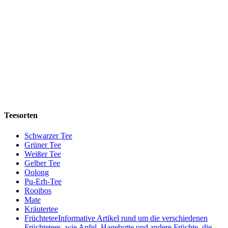
Teesorten
Schwarzer Tee
Grüner Tee
Weißer Tee
Gelber Tee
Oolong
Pu-Erh-Tee
Rooibos
Mate
Kräutertee
Früchtetee
Informative Artikel rund um die verschiedenen
Früchtetees, wie Apfel, Hagebutte und andere Früchte, die