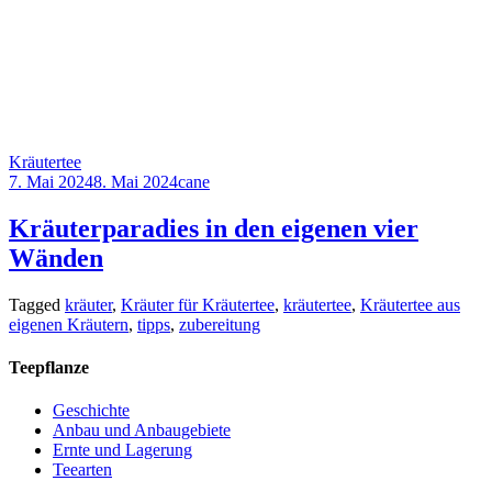
Kräutertee
7. Mai 2024
8. Mai 2024
cane
Kräuterparadies in den eigenen vier
Wänden
Tagged
kräuter
,
Kräuter für Kräutertee
,
kräutertee
,
Kräutertee aus
eigenen Kräutern
,
tipps
,
zubereitung
Teepflanze
Geschichte
Anbau und Anbaugebiete
Ernte und Lagerung
Teearten