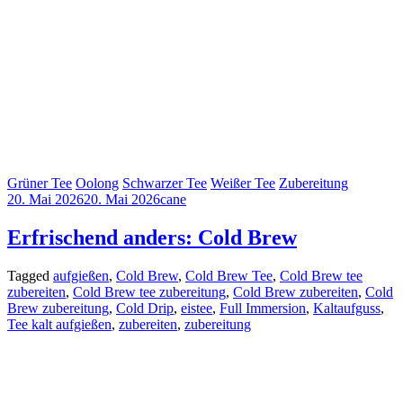
Grüner Tee
Oolong
Schwarzer Tee
Weißer Tee
Zubereitung
20. Mai 2026
20. Mai 2026
cane
Erfrischend anders: Cold Brew
Tagged
aufgießen
,
Cold Brew
,
Cold Brew Tee
,
Cold Brew tee
zubereiten
,
Cold Brew tee zubereitung
,
Cold Brew zubereiten
,
Cold
Brew zubereitung
,
Cold Drip
,
eistee
,
Full Immersion
,
Kaltaufguss
,
Tee kalt aufgießen
,
zubereiten
,
zubereitung