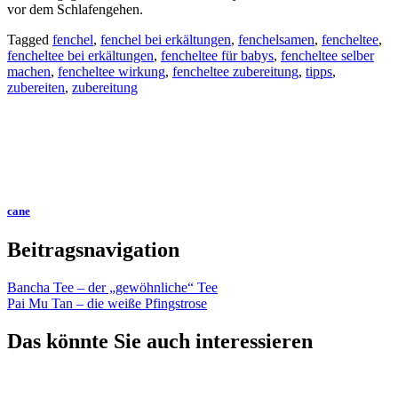
vor dem Schlafengehen.
Tagged
fenchel
,
fenchel bei erkältungen
,
fenchelsamen
,
fencheltee
,
fencheltee bei erkältungen
,
fencheltee für babys
,
fencheltee selber
machen
,
fencheltee wirkung
,
fencheltee zubereitung
,
tipps
,
zubereiten
,
zubereitung
cane
Beitragsnavigation
Bancha Tee – der „gewöhnliche“ Tee
Pai Mu Tan – die weiße Pfingstrose
Das könnte Sie auch interessieren