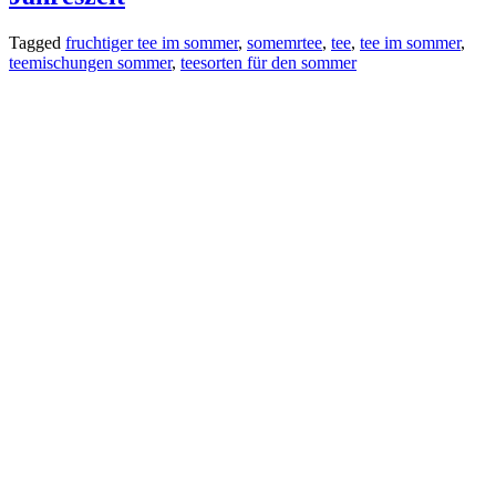
Tagged
fruchtiger tee im sommer
,
somemrtee
,
tee
,
tee im sommer
,
teemischungen sommer
,
teesorten für den sommer