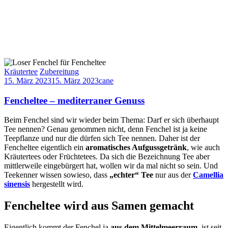
Kräutertee
Zubereitung
15. März 2023
15. März 2023
cane
Fencheltee – mediterraner Genuss
Beim Fenchel sind wir wieder beim Thema: Darf er sich überhaupt
Tee nennen? Genau genommen nicht, denn Fenchel ist ja keine
Teepflanze und nur die dürfen sich Tee nennen. Daher ist der
Fencheltee eigentlich ein
aromatisches Aufgussgetränk
, wie auch
Kräutertees oder Früchtetees. Da sich die Bezeichnung Tee aber
mittlerweile eingebürgert hat, wollen wir da mal nicht so sein. Und
Teekenner wissen sowieso, dass
„echter“ Tee
nur aus der
Camellia
sinensis
hergestellt wird.
Fencheltee wird aus Samen gemacht
Eigentlich kommt der Fenchel ja
aus dem Mittelmeerraum
, ist seit