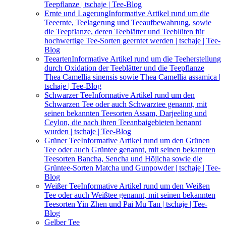
Teepflanze | tschaje | Tee-Blog
Ernte und Lagerung
Informative Artikel rund um die
Teeernte, Teelagerung und Teeaufbewahrung, sowie
die Teepflanze, deren Teeblätter und Teeblüten für
hochwertige Tee-Sorten geerntet werden | tschaje | Tee-
Blog
Teearten
Informative Artikel rund um die Teeherstellung
durch Oxidation der Teeblätter und die Teepflanze
Thea Camellia sinensis sowie Thea Camellia assamica |
tschaje | Tee-Blog
Schwarzer Tee
Informative Artikel rund um den
Schwarzen Tee oder auch Schwarztee genannt, mit
seinen bekannten Teesorten Assam, Darjeeling und
Ceylon, die nach ihren Teeanbaigebieten benannt
wurden | tschaje | Tee-Blog
Grüner Tee
Informative Artikel rund um den Grünen
Tee oder auch Grüntee genannt, mit seinen bekannten
Teesorten Bancha, Sencha und Hōjicha sowie die
Grüntee-Sorten Matcha und Gunpowder | tschaje | Tee-
Blog
Weißer Tee
Informative Artikel rund um den Weißen
Tee oder auch Weißtee genannt, mit seinen bekannten
Teesorten Yin Zhen und Pai Mu Tan | tschaje | Tee-
Blog
Gelber Tee