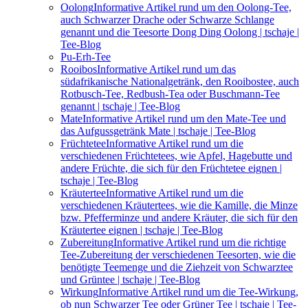
Oolong
Informative Artikel rund um den Oolong-Tee,
auch Schwarzer Drache oder Schwarze Schlange
genannt und die Teesorte Dong Ding Oolong | tschaje |
Tee-Blog
Pu-Erh-Tee
Rooibos
Informative Artikel rund um das
südafrikanische Nationalgetränk, den Rooibostee, auch
Rotbusch-Tee, Redbush-Tea oder Buschmann-Tee
genannt | tschaje | Tee-Blog
Mate
Informative Artikel rund um den Mate-Tee und
das Aufgussgetränk Mate | tschaje | Tee-Blog
Früchtetee
Informative Artikel rund um die
verschiedenen Früchtetees, wie Apfel, Hagebutte und
andere Früchte, die sich für den Früchtetee eignen |
tschaje | Tee-Blog
Kräutertee
Informative Artikel rund um die
verschiedenen Kräutertees, wie die Kamille, die Minze
bzw. Pfefferminze und andere Kräuter, die sich für den
Kräutertee eignen | tschaje | Tee-Blog
Zubereitung
Informative Artikel rund um die richtige
Tee-Zubereitung der verschiedenen Teesorten, wie die
benötigte Teemenge und die Ziehzeit von Schwarztee
und Grüntee | tschaje | Tee-Blog
Wirkung
Informative Artikel rund um die Tee-Wirkung,
ob nun Schwarzer Tee oder Grüner Tee | tschaje | Tee-