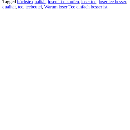
Tagged
höchste qualität
,
losen Tee kaufen
,
loser tee
,
loser tee besser
,
qualität
,
tee
,
teebeutel
,
Warum loser Tee einfach besser ist