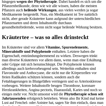
hingegen
wegen der Phytotherapie
. Dabei handelt es sich um die
Pflanzenheilkunde, denn wie wir alle wissen, haben die meisten
Pflanzen auch
heilende Wirkungen
, aus vielen werden ja sogar
Medikamente hergestellt. Nun, ein Medikament ist Tee natürlich
nicht, aber gerade Kräutertee kann aufgrund der unterschiedlichen
Pflanzenarten und deren Inhaltsstoffe durchaus
gesundheitsfördernde, wenn nicht sogar heilende Wirkung besitzen.
Kräutertee – was so alles drinsteckt
Im Kräutertee sind vor allem
Vitamine, Spurenelemente,
Mineralstoffe und Polyphenole
enthalten. Letztere haben die
Eigenschaft, entzündungshemmend zu wirken. Deswegen trinkt
man diverse Kräutertees vor allem dann, wenn man eine Erkältung
oder Grippe mit sich herumschleppt. Die Polyphenole können
allerdings auch krebsvorbeugend sein. Weiterhin enthalten sind
Flavonoide und Anthocyane, die nicht nur die Körperzellen vor
freien Radikalen schützen können, sondern auch die
Fettablagerungen in Blutgefäßen verringern und so Arteriosklerose
vorbeugen. Weitere Inhaltsstoffe beugen Thrombose, koronare
Herzkrankheiten, Angina pectoris, Haarausfall, Karies und noch so
einiges mehr vor. Nicht umsonst wird die
Phytotherapie schon seit
Jahrtausenden
erfolgreich betrieben. Wenn also Ihr Kind mal keine
Lust auf Fenchel- oder Anistee hat, sagen Sie ihm einfach, dass man