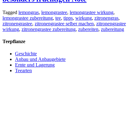
Tagged
lemongras
,
lemongrastee
,
lemongrastee wirkung
,
lemongrastee zubereitung
,
tee
,
tipps
,
wirkung
,
zitronengras
,
zitronengrastee
,
zitronengrastee selber machen
,
zitronengrastee
wirkung
,
zitronengrastee zubereitung
,
zubereiten
,
zubereitung
Teepflanze
Geschichte
Anbau und Anbaugebiete
Ernte und Lagerung
Teearten