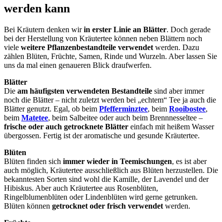
werden kann
Bei Kräutern denken wir
in erster Linie an Blätter
. Doch gerade
bei der Herstellung von Kräutertee können neben Blättern noch
viele
weitere Pflanzenbestandteile verwendet
werden. Dazu
zählen Blüten, Früchte, Samen, Rinde und Wurzeln. Aber lassen Sie
uns da mal einen genaueren Blick draufwerfen.
Blätter
Die
am häufigsten verwendeten Bestandteile
sind aber immer
noch die Blätter – nicht zuletzt werden bei „echtem“ Tee ja auch die
Blätter genutzt. Egal, ob beim
Pfefferminztee
, beim
Rooibostee
,
beim
Matetee
, beim Salbeitee oder auch beim Brennnesseltee –
frische oder auch getrocknete Blätter
einfach mit heißem Wasser
übergossen. Fertig ist der aromatische und gesunde Kräutertee.
Blüten
Blüten finden sich
immer wieder in Teemischungen
, es ist aber
auch möglich, Kräutertee ausschließlich aus Blüten herzustellen. Die
bekanntesten Sorten sind wohl die Kamille, der Lavendel und der
Hibiskus. Aber auch Kräutertee aus Rosenblüten,
Ringelblumenblüten oder Lindenblüten wird gerne getrunken.
Blüten können
getrocknet oder frisch verwendet
werden.