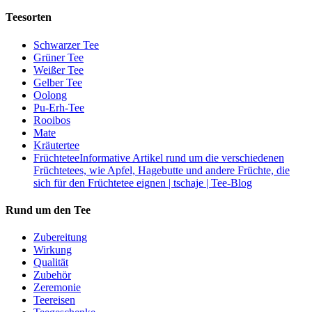
Teesorten
Schwarzer Tee
Grüner Tee
Weißer Tee
Gelber Tee
Oolong
Pu-Erh-Tee
Rooibos
Mate
Kräutertee
Früchtetee
Informative Artikel rund um die verschiedenen
Früchtetees, wie Apfel, Hagebutte und andere Früchte, die
sich für den Früchtetee eignen | tschaje | Tee-Blog
Rund um den Tee
Zubereitung
Wirkung
Qualität
Zubehör
Zeremonie
Teereisen