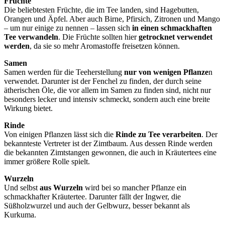
Früchte
Die beliebtesten Früchte, die im Tee landen, sind Hagebutten,
Orangen und Äpfel. Aber auch Birne, Pfirsich, Zitronen und Mango
– um nur einige zu nennen – lassen sich
in einen schmackhaften
Tee verwandeln
. Die Früchte sollten hier
getrocknet verwendet
werden
, da sie so mehr Aromastoffe freisetzen können.
Samen
Samen werden für die Teeherstellung
nur von wenigen Pflanze
n
verwendet. Darunter ist der Fenchel zu finden, der durch seine
ätherischen Öle, die vor allem im Samen zu finden sind, nicht nur
besonders lecker und intensiv schmeckt, sondern auch eine breite
Wirkung bietet.
Rinde
Von einigen Pflanzen lässt sich die
Rinde zu Tee verarbeiten
. Der
bekannteste Vertreter ist der Zimtbaum. Aus dessen Rinde werden
die bekannten Zimtstangen gewonnen, die auch in Kräutertees eine
immer größere Rolle spielt.
Wurzeln
Und selbst
aus Wurzeln
wird bei so mancher Pflanze ein
schmackhafter Kräutertee. Darunter fällt der Ingwer, die
Süßholzwurzel und auch der Gelbwurz, besser bekannt als
Kurkuma.