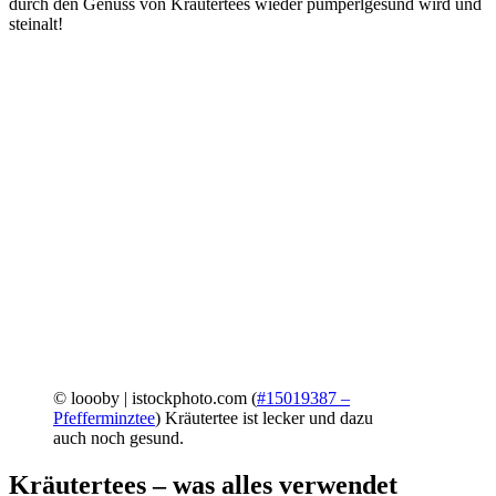
durch den Genuss von Kräutertees wieder pumperlgesund wird und
steinalt!
© loooby | istockphoto.com (
#15019387 –
Pfefferminztee
)
Kräutertee ist lecker und dazu
auch noch gesund.
Kräutertees – was alles verwendet