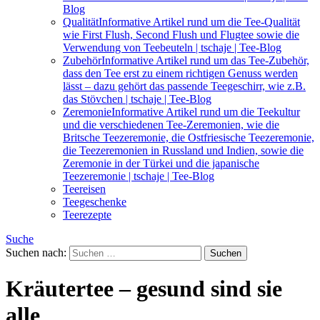
Blog
Qualität
Informative Artikel rund um die Tee-Qualität
wie First Flush, Second Flush und Flugtee sowie die
Verwendung von Teebeuteln | tschaje | Tee-Blog
Zubehör
Informative Artikel rund um das Tee-Zubehör,
dass den Tee erst zu einem richtigen Genuss werden
lässt – dazu gehört das passende Teegeschirr, wie z.B.
das Stövchen | tschaje | Tee-Blog
Zeremonie
Informative Artikel rund um die Teekultur
und die verschiedenen Tee-Zeremonien, wie die
Britsche Teezeremonie, die Ostfriesische Teezeremonie,
die Teezeremonien in Russland und Indien, sowie die
Zeremonie in der Türkei und die japanische
Teezeremonie | tschaje | Tee-Blog
Teereisen
Teegeschenke
Teerezepte
Suche
Suchen nach:
Kräutertee – gesund sind sie
alle