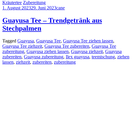
Kräutertee
Zubereitung
1. August 2023
29. Juni 2023
cane
Guayusa Tee – Trendgetränk aus
Stechpalmen
Tagged
Guayusa
,
Guayusa Tee
,
Guayusa Tee ziehen lassen
,
Guayusa Tee ziehzeit
,
Guayusa Tee zubereiten
,
Guayusa Tee
zubereitung
,
Guayusa ziehen lassen
,
Guayusa ziehzeit
,
Guayusa
zubereiten
,
Guayusa zubereitung
,
Ilex guayusa
,
teemischung
,
ziehen
lassen
,
ziehzeit
,
zubereiten
,
zubereitung