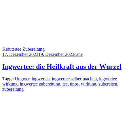
Kräutertee
Zubereitung
17. Dezember 2023
19. Dezember 2023
cane
Ingwertee: die Heilkraft aus der Wurzel
Tagged
ingwer
,
ingwertee
,
ingwertee selber machen
,
ingwertee
wirkung
,
ingwertee zubereitung
,
tee
,
tipps
,
wirkung
,
zubereiten
,
zubereitung