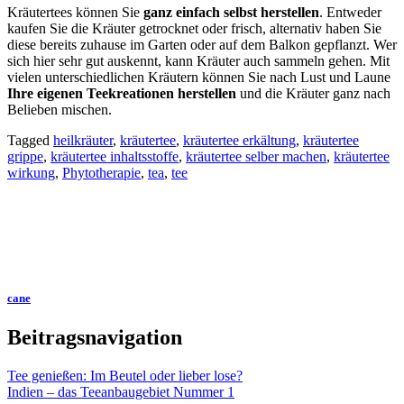
Kräutertees können Sie
ganz einfach selbst herstellen
. Entweder
kaufen Sie die Kräuter getrocknet oder frisch, alternativ haben Sie
diese bereits zuhause im Garten oder auf dem Balkon gepflanzt. Wer
sich hier sehr gut auskennt, kann Kräuter auch sammeln gehen. Mit
vielen unterschiedlichen Kräutern können Sie nach Lust und Laune
Ihre eigenen Teekreationen herstellen
und die Kräuter ganz nach
Belieben mischen.
Tagged
heilkräuter
,
kräutertee
,
kräutertee erkältung
,
kräutertee
grippe
,
kräutertee inhaltsstoffe
,
kräutertee selber machen
,
kräutertee
wirkung
,
Phytotherapie
,
tea
,
tee
cane
Beitragsnavigation
Tee genießen: Im Beutel oder lieber lose?
Indien – das Teeanbaugebiet Nummer 1